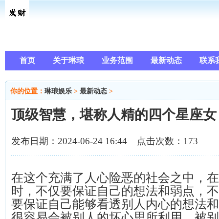
首页
关于琳琅
业务范围
最新动态
联系
你的位置：
琳琅娱乐
>
最新动态
>
顶级智慧，堪称人精的四个星座女
发布日期：2024-06-24 16:44 点击次数：173
在这个充满了人心险恶的社会之中，在
时，不仅要保证自己的想法和弱点，不
要保证自己能够看透别人内心的想法和
很容易会被别人的坏心思所利用，被别