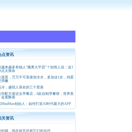
热点资讯
何越来越多有钱人“搬离大平层”？知情人说：这3
缺点太致命
水蒸蛋，万万不可直接加冷水，多加这1步，鸡蛋
更滑嫩
高冷，越招人喜欢的三个星座
这些配方谁还去早餐店，6款自制早餐饼，营养美
，金黄酥香
MiniMax创始人：如何打造AI时代最大的APP
相关资讯
隆的猫，现在故宫还有它们的后代