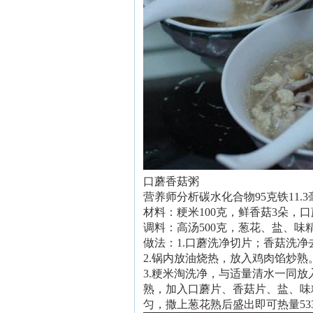
口蘑香菇粥
营养师分析碳水化合物95克铁11.3
材料：粳米100克，鲜香菇3朵，口蘑
调料：高汤500克，葱花、盐、味
做法：1.口蘑洗净切片；香菇洗净
2.锅内放油烧热，放入鸡肉馅炒熟
3.粳米淘洗净，与适量清水一同
熟，加入口蘑片、香菇片、盐、味
匀，撒上葱花熟后盛出即可热量53