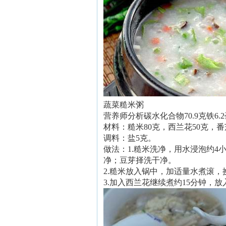
蔬菜糙米粥
营养师分析碳水化合物70.9克铁6.
材料：糙米80克，西兰花50克，番
调料：盐5克。
做法：1.糙米洗净，用水浸泡约4
净；豆芽择洗干净。
2.糙米放入锅中，加适量水煮滚，
3.加入西兰花继续煮约15分钟，