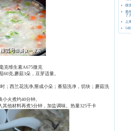
很
亳
了
上
1
2毫克维生素A675微克
茄60克,蘑菇3朵，豆芽适量。
小时；西兰花洗净,掰成小朵；番茄洗净，切块；蘑菇洗
换小火煮约40分钟。
放入其他材料再煮5分钟，加盐调味。热量325千卡