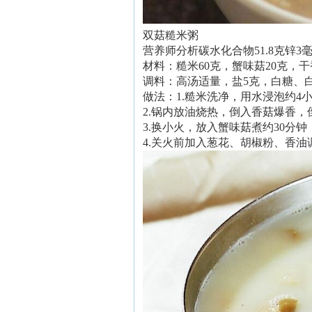
双菇糙米粥
营养师分析碳水化合物51.8克锌3毫
材料：糙米60克，蟹味菇20克，干
调料：高汤适量，盐5克，白糖、
做法：1.糙米洗净，用水浸泡约4
2.锅内放油烧热，倒入香菇爆香
3.换小火，放入蟹味菇煮约30分
4.关火前加入葱花、胡椒粉、香油