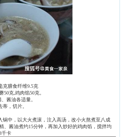
毫克膳食纤维9.5克
50克,鸡肉馅50克。
精、酱油各适量。
去蒂，切片。
。
放入锅中，以大火煮滚，注入高汤，改小火熬煮至八成
精、酱油煮约15分钟，再加入炒好的鸡肉馅，搅拌均
3千卡