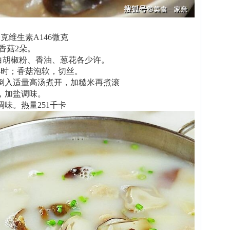
克维生素A146微克
香菇2朵。
白胡椒粉、香油、葱花各少许。
小时；香菇泡软，切丝。
，倒入适量高汤煮开，加糙米再煮滚
钟，加盐调味。
调味。热量251千卡