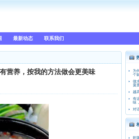
围
最新动态
联系我们
有营养，按我的方法做会更美味
为
个
做
羹
越
有
味
对话
乾