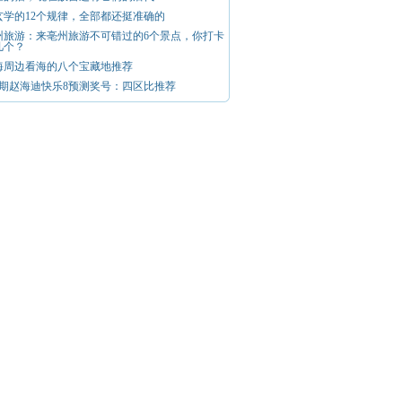
玄学的12个规律，全部都还挺准确的
州旅游：来亳州旅游不可错过的6个景点，你打卡
几个？
海周边看海的八个宝藏地推荐
48期赵海迪快乐8预测奖号：四区比推荐